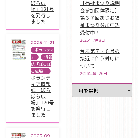
【福祉まつり説明
ぼら広
場」121号
会参加団体限定】
を発行し
第３７回あさお福
ました
祉まつり参加申込
受付中！
2026年7月8日
2025-11-21
ボランティ
台風第７・８号の
ア
,
情報
接近に伴う対応に
誌「ぼらぼ
ついて
ら広場」
2026年6月26日
ボランテ
ィア情報
過去記事一覧
誌「ぼら
ぼら広
場」120号
を発行し
ました
2025-09-