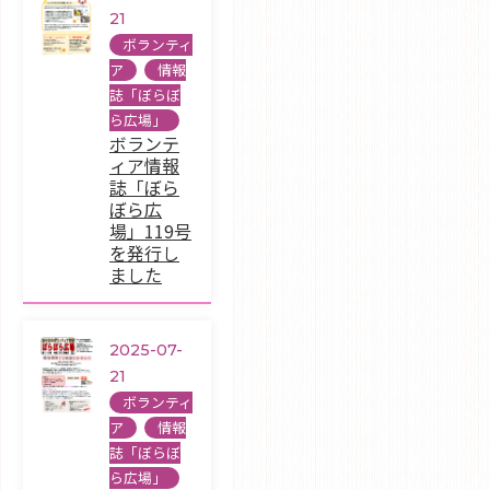
21
ボランティ
ア
,
情報
誌「ぼらぼ
ら広場」
ボランテ
ィア情報
誌「ぼら
ぼら広
場」119号
を発行し
ました
2025-07-
21
ボランティ
ア
,
情報
誌「ぼらぼ
ら広場」