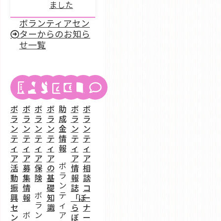
ました
ボランティアセン
ターからのお知ら
せ一覧
ボ
ボ
ボ
ボ
助
ボ
ボ
ラ
ラ
ラ
ラ
成
ラ
ラ
ン
ン
ン
ン
金
ン
ン
テ
テ
テ
テ
情
テ
テ
ィ
ィ
ィ
ィ
報
ィ
ィ
ア
ア
ア
ア
ア
ア
ボ
活
募
保
の
情
相
ラ
動
集
険
基
報
談
ン
振
情
礎
誌
コ
ボ
テ
興
報
知
「ぼ
ー
ラ
ィ
セ
識
ら
ナ
ボ
ン
ア
ン
ぼ
ー