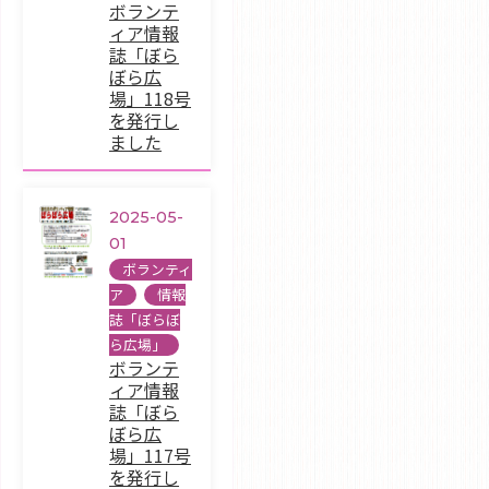
ボランテ
ィア情報
誌「ぼら
ぼら広
場」118号
を発行し
ました
2025-05-
01
ボランティ
ア
,
情報
誌「ぼらぼ
ら広場」
ボランテ
ィア情報
誌「ぼら
ぼら広
場」117号
を発行し