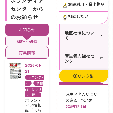
ボランティア
施設利用・貸出物品
センターから
のお知らせ
相談したい
お知らせ
地区社協につい
て
講座・研修
募集情報
麻生老人福祉セ
ンター
2026-01-
21
リンク集
ボランティ
ア
,
情報
新着情報
誌「ぼらぼ
麻生区老人いこい
ら広場」
の家8月予定表
ボランテ
ィア情報
2026年8月3日
誌「ぼら