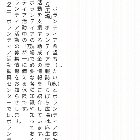
ラ
テ
ボ
活
タ
ら
ン
ィ
ラ
動
ボ
ー
広
テ
ア
ン
を
ラ
場」
ボ
ィ
活
テ
支
ン
ラ
ア
動
ィ
援
ボ
テ
ン
活
中
ア
す
ラ
ィ
テ
動
の
の
る
ン
ア
ィ
の
「万
現
助
テ
希
ア
募
が
場
成
ィ
望
活
集
一」
で
金
ア
者
動
情
に
必
の
情
（し
振
報
備
要
情
報
た
興
を
え
な
報
誌
い
セ
お
る
各
を
「ぼ
人）
ン
知
保
種
ご
ら
と
タ
ら
険
知
紹
ぼ
ボ
ー
せ
で
識
介
ら
ラ
で
し
す。
や、
し
広
ン
は、
ま
知
て
場」
テ
ボ
す。
っ
い
は、
ィ
ラ
て
ま
麻
ア
ン
お
す。
生
依
テ
く
区
頼