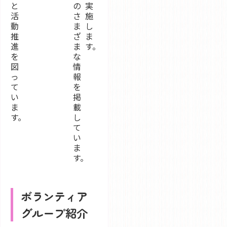
と
の
実
活
さ
施
動
ま
し
推
ざ
ま
進
ま
す。
を
な
図
情
っ
報
て
を
い
掲
ま
載
す。
し
て
い
ま
す。
ボランティア
グループ紹介