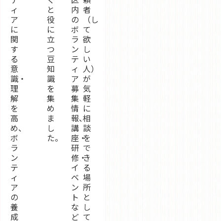
ィ
と
内
者
ア
役
の
（し
に
に
ボ
て
関
立
ラ
欲
す
つ
ン
し
る
豆
テ
い
意
知
ィ
人）
識・
識
ア
が
理
を
募
気
解
集
集
軽
を
め
情
に
高
ま
報、
相
め、
し
講
談
ボ
た。
座・
を
ラ
研
で
ン
修・
き
テ
イ
る
ィ
ベ
場
ア
ン
所
の
ト
と
養
な
し
成
ど
て