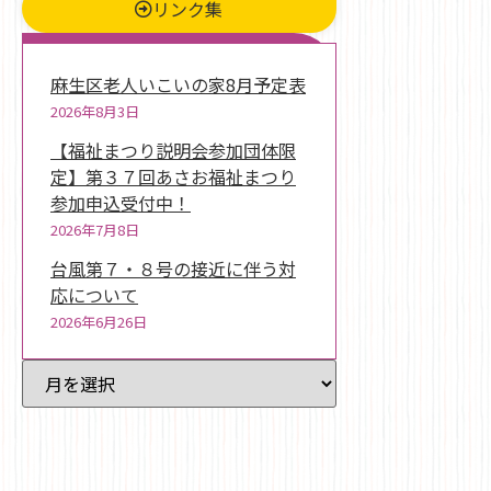
リンク集
新着情報
麻生区老人いこいの家8月予定表
2026年8月3日
【福祉まつり説明会参加団体限
定】第３７回あさお福祉まつり
参加申込受付中！
2026年7月8日
台風第７・８号の接近に伴う対
応について
2026年6月26日
過去記事一覧