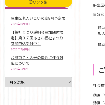
リンク集
麻生区
新着情報
自分た
麻生区老人いこいの家8月予定表
2026年8月3日
賛助
【福祉まつり説明会参加団体限
加
定】第３７回あさお福祉まつり
参加申込受付中！
賛助
2026年7月8日
台風第７・８号の接近に伴う対
応について
2026年6月26日
過去記事一覧
社会福
動画「
動画「