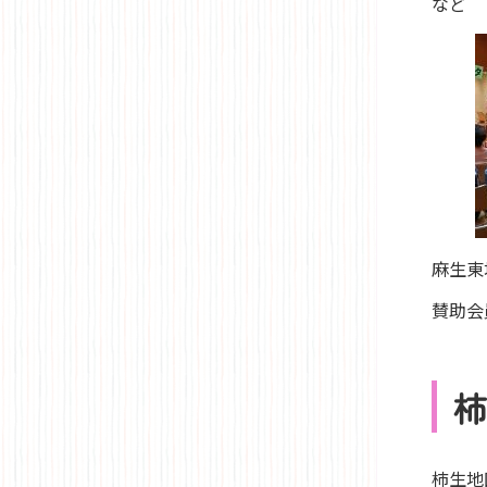
など
麻生東
賛助会
柿生地