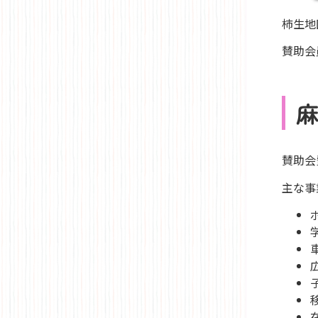
柿生地
賛助会
賛助会
主な事