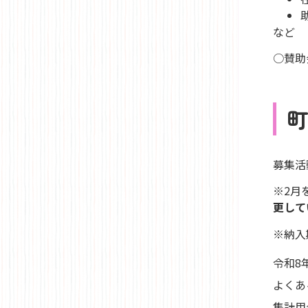
など
○賛助
募集活
※2月
更して
※納入
令和8
よくあ
集計用