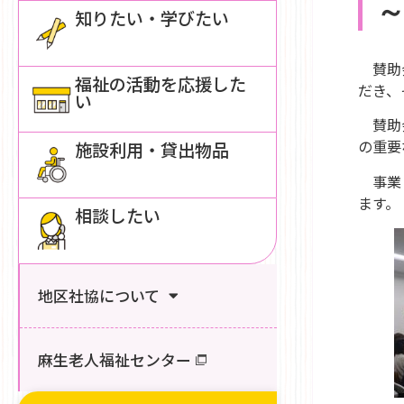
～
知りたい・学びたい
賛助会
福祉の活動を応援した
だき、
い
賛助会
の重要
施設利用・貸出物品
事業・
ます。
相談したい
地区社協について
麻生老人福祉センター