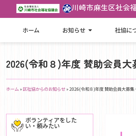
川崎市麻生区社会
ホーム
お知らせ
社協に
2026(令和８)年度 賛助会
ホーム
»
区社協からのお知らせ
»
2026(令和８)年度 賛助会員大募
ボランティアをした
い・頼みたい