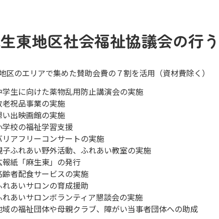
麻生東地区社会福祉協議会の行
地区のエリアで集めた賛助会費の７割を活用（資材費除く）
中学生に向けた薬物乱用防止講演会の実施
敬老祝品事業の実施
想い出映画館の実施
小学校の福祉学習支援
バリアフリーコンサートの実施
親子ふれあい野外活動、ふれあい教室の実施
広報紙「麻生東」の発行
高齢者配食サービスの実施
ふれあいサロンの育成援助
ふれあいサロンボランティア懇談会の実施
地域の福祉団体や母親クラブ、障がい当事者団体への助成