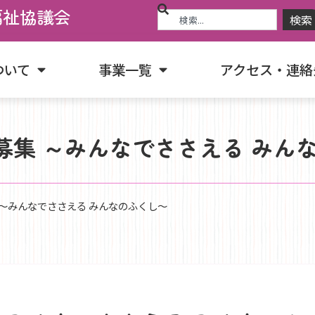
福祉協議会
検索
ついて
事業一覧
アクセス・連絡
員大募集 ～みんなでささえる み
集 ～みんなでささえる みんなのふくし～